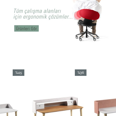
%45
%36
İndirim
İndirim
%45İndirim
%36İndirim