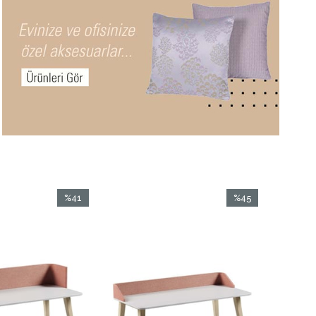
%41
%45
İndirim
İndirim
%41İndirim
%45İndirim