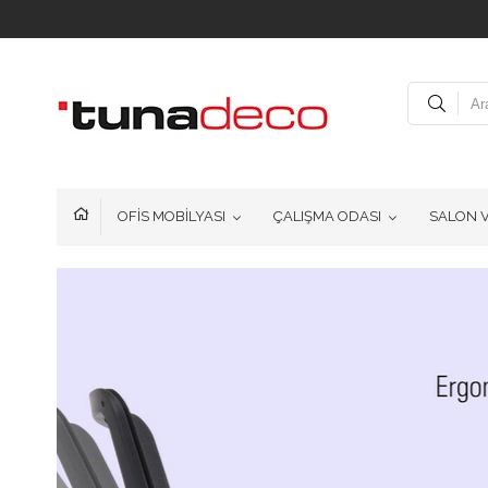
OFİS MOBİLYASI
ÇALIŞMA ODASI
SALON 