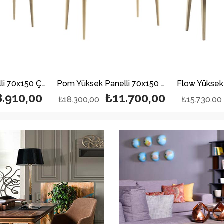
Pom Alçak Panelli 70x150 Çekmece hediyeli
Pom Yüksek Panelli 70x150 Çekmece hediyeli
8.910,00
₺11.700,00
₺18.300,00
₺15.730,00