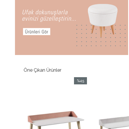
Öne Çıkan Ürünler
%41
%45
İndirim
İndirim
%41İndirim
%45İndirim