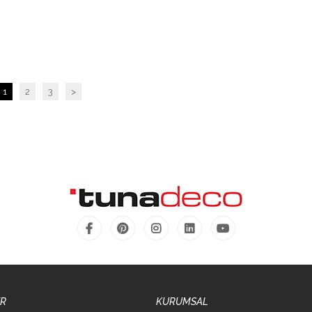
1
2
3
>
ER
KURUMSAL