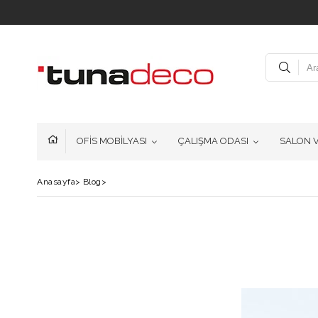
OFİS MOBİLYASI
ÇALIŞMA ODASI
SALON 
Anasayfa
>
Blog
>