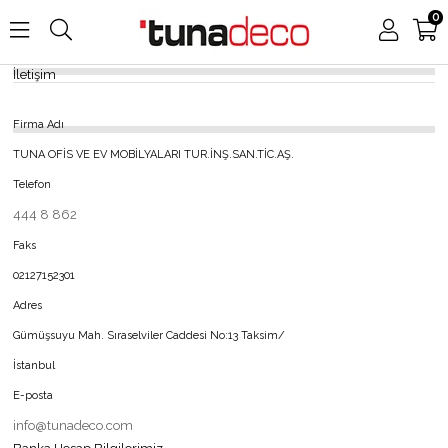
0
İletişim
Üye Girişi
Üye Ol
Firma Adı
TUNA OFİS VE EV MOBİLYALARI TUR.İNŞ.SAN.TİC.AŞ.
Telefon
444 8 862
Faks
02127152301
Adres
Gümüşsuyu Mah. Sıraselviler Caddesi No:13 Taksim/
İstanbul
E-posta
info@tunadeco.com