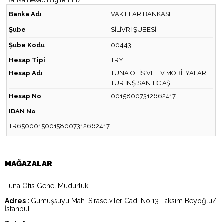
Banka Hesap Bilgilerimiz
Banka Adı
VAKIFLAR BANKASI
Şube
SİLİVRİ ŞUBESİ
Şube Kodu
00443
Hesap Tipi
TRY
Hesap Adı
TUNA OFİS VE EV MOBİLYALARI
TUR.İNŞ.SAN.TİC.AŞ.
Hesap No
00158007312662417
IBAN No
TR650001500158007312662417
MAĞAZALAR
Tuna Ofis Genel Müdürlük;
Adres :
Gümüşsuyu Mah. Sıraselviler Cad. No:13 Taksim Beyoğlu/
İstanbul