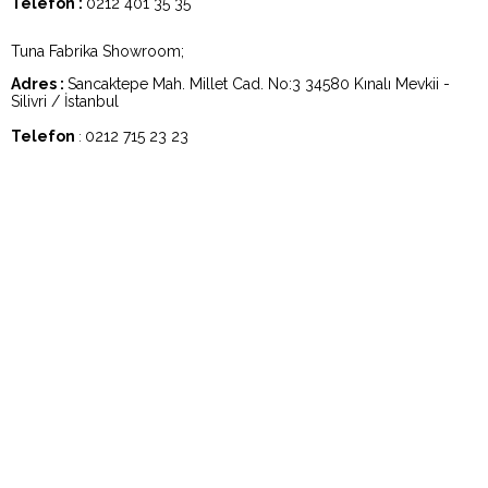
Telefon :
0212 401 35 35
Tuna Fabrika Showroom;
Adres :
Sancaktepe Mah. Millet Cad. No:3 34580 Kınalı Mevkii -
Silivri / İstanbul
Telefon
0212 715 23 23
: