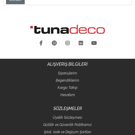
ALIŞVERİŞ BİLGİLERİ
Siparişlerim
Beğendiklerim
Kargo Takip
Hesabım
SÖZLEŞMELER
Üyelik Sözleşmesi
Gizlilik ve Güvenlik Politkamız
İptal, İade ve Değişim Şartları