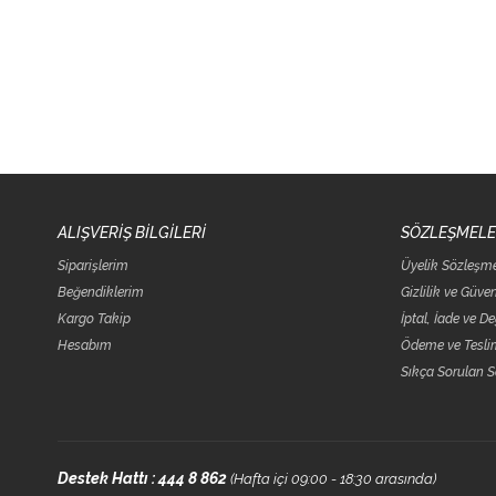
ALIŞVERİŞ BİLGİLERİ
SÖZLEŞMEL
Siparişlerim
Üyelik Sözleşm
Beğendiklerim
Gizlilik ve Güve
Kargo Takip
İptal, İade ve D
Hesabım
Ödeme ve Teslim
Sıkça Sorulan S
Destek Hattı : 444 8 862
(Hafta içi 09:00 - 18:30 arasında)