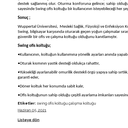
destek sağlanmış olur. Oturma konforuna gelince; sahip olduğ
sayesinde Swing ofis koltuğu bir kullanıcının isteyebileceği her şey
Sonuç ;
Wuppertal Üniversitesi, Mesleki Sağlık, Fizyoloji ve Enfeksiyon 
Swing, bilgisayar karşısında oturarak geçen yoğun çalışmalar sıra
güvenilir bir ofis ve çalışma koltuğu olduğunu kanıtlamıştır.
Swing ofis koltuğu;
•Kullanıcının, koltuğun kullanımına yönelik ayarları anında yapabi
•Oturak kısmının yastık desteği oldukça rahattır,
•Yüksekliği ayarlanabilir omurilik destekli örgü yapıya sahip sır
garanti eder,
•Döner koltuk her konumda sabit kalır,
•Ofis koltuğunun sahip olduğu çeşitli ayarlama imkanları sayesind
Etiketler:
swing ofis koltuğu,çalışma koltuğu
Haziran 05, 2021
Listeye dön