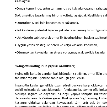
•Kas ağrısı,
•Omuz kemerinde, sırtın tamamında ve kalçada yaşanan rahatsızl
Doğru şekilde tasarlanmış bir ofis koltuğu aşağıdaki özelliklere sa
•Otururken S şeklinin korunmasını sağlamak,
•Sırt kaslarını iyi destekleyecek şekilde tasarlanmış bir sırtlığa sa
•Üst vücudu sabitleyerek omurilik üzerine binen baskıyı azaltmak
•Uygun yastık desteği ile pelvik ve kalça kaslarını korumak,
•Oturmaktan kaynaklanan strese yol açmayacak şekilde tasarlan
Swing ofis koltuğunun yapısal özellikleri;
Swing ofis koltuğu yandan bakıldığından sırtlığının, omuriliğin an
tanımlanmış bir S şekline sahip olduğu görülebilir.
İnsanoğlu kasları genellikle uzun süreli baskıya karşı oldukça 
çeşitli miktarlarda yastıklamadan faydalanırlar. Swing ofis kolt
oldukça sağlam ve dayanıklı bir örgü yapıya sahiptir. Bu tasar
dezavantajların da önüne geçer. Baskıyı alan örgü kumaş, kullanı
kaslarını oldukça yakından kavrayarak tüm sırtı eşit bir şeki