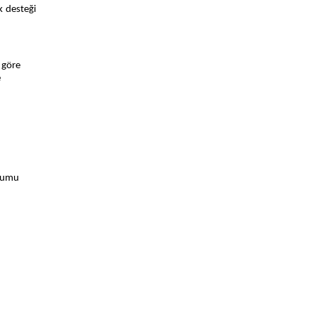
 desteği
 göre
e
uyumu