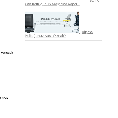
Swing
Ofis Koltuğunun Araştırma Raporu
Çalışma
Koltuğunuz Nasıl Olmalı?
r verecek
de son