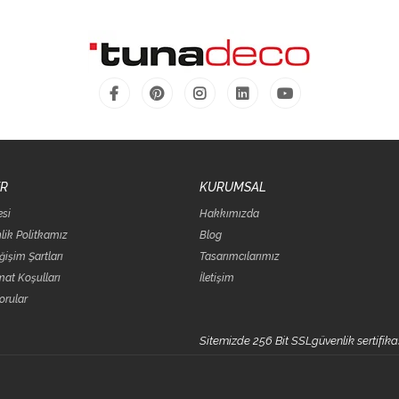
ER
KURUMSAL
esi
Hakkımızda
nlik Politkamız
Blog
eğişim Şartları
Tasarımcılarımız
at Koşulları
İletişim
orular
Sitemizde 256 Bit SSLgüvenlik sertifikası