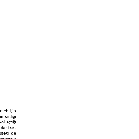
tmek için
 sırtlığı
ol açtığı
dahi sırt
esteği de