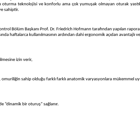
u oturma teknolojisi ve konforlu ama çok yumuşak olmayan oturak yastık
e sahiptir.
Kontrol Bölüm Başkanı Prof. Dr. Friedrich Hofmann tarafından yapılan rapora
sında haftalarca kullanılmasının ardından dahi ergonomik açıdan avantajlı v
lmesine izin verir,
tlık, omuriliğin sahip olduğu farklı farklı anatomik varyasyonlara mükemmel 
e “dinamik bir oturuş” sağlanır.