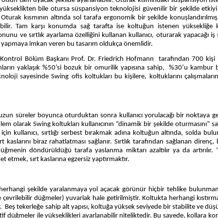
rsa olsun tam uyacak şekilde ayarlanabilir. Oturak kısmındaki süspansiyon i
r yükseklikten bile otursa süspansiyon teknolojisi güvenilir bir şekilde etkiy
 Oturak kısmının altında sol tarafa ergonomik bir şekilde konuşlandırılmış
nabilir. Tam karşı konumda sağ tarafta ise koltuğun istenen yüksekliğe k
unu ve sırtlık ayarlama özelliğini kullanan kullanıcı, oturarak yapacağı iş 
yar yapmaya imkan veren bu tasarım oldukça önemlidir.
on Kontrol Bölüm Başkanı Prof. Dr. Friedrich Hofmann tarafından 700 kişi
anların yaklaşık %50’si bozuk bir omurilik yapısına sahip, %30’u kambur 
loji sayesinde Swing ofis koltukları bu kişilere, koltuklarını çalışmalar
un süreler boyunca oturduktan sonra kullanıcı yorulacağı bir noktaya ge
em olarak Swing koltukları kullanıcının “dinamik bir şekilde oturmasını” s
çin kullanıcı, sırtlığı serbest bırakmak adına koltuğun altında, solda bul
sırt kaslarını biraz rahatlatması sağlanır. Sırtlık tarafından sağlanan direnç
u düğmenin döndürüldüğü tarafa yaslanma miktarı azaltılır ya da artırılır.
 etmek, sırt kaslarına egzersiz yaptırmaktır.
erhangi şekilde yaralanmaya yol açacak görünür hiçbir tehlike bulunmam
çevrilebilir düğmeler) yuvarlak hale getirilmiştir. Koltukta herhangi kıstırm
eş tekerleğe sahip alt yapısı, koltuğa yüksek seviyede bir stabilite ve düşü
if düğmeler ile yükseklikleri ayarlanabilir niteliktedir. Bu sayede, kollara ko