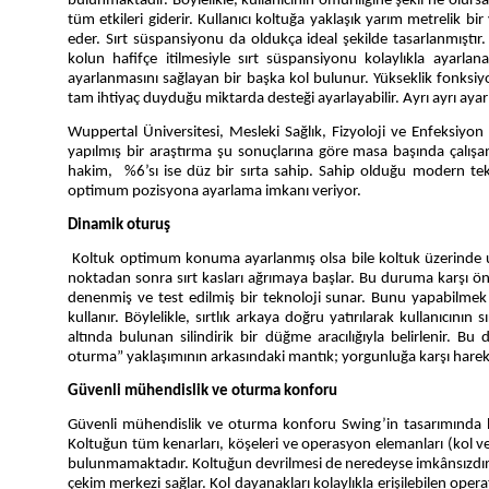
bulunmaktadır. Böylelikle, kullanıcının omuriliğine şekli ne olu
tüm etkileri giderir. Kullanıcı koltuğa yaklaşık yarım metrelik bi
eder. Sırt süspansiyonu da oldukça ideal şekilde tasarlanmıştır.
kolun hafifçe itilmesiyle sırt süspansiyonu kolaylıkla ayarla
ayarlanmasını sağlayan bir başka kol bulunur. Yükseklik fonksiyon
tam ihtiyaç duyduğu miktarda desteği ayarlayabilir. Ayrı ayrı a
Wuppertal Üniversitesi, Mesleki Sağlık, Fizyoloji ve Enfeksiy
yapılmış bir araştırma şu sonuçlarına göre masa başında çalış
hakim, %6’sı ise düz bir sırta sahip. Sahip olduğu modern tekno
optimum pozisyona ayarlama imkanı veriyor.
Dinamik oturuş
Koltuk optimum konuma ayarlanmış olsa bile koltuk üzerinde uz
noktadan sonra sırt kasları ağrımaya başlar. Bu duruma karşı önl
denenmiş ve test edilmiş bir teknoloji sunar. Bunu yapabilmek i
kullanır. Böylelikle, sırtlık arkaya doğru yatırılarak kullanıcının 
altında bulunan silindirik bir düğme aracılığıyla belirlenir. B
oturma” yaklaşımının arkasındaki mantık; yorgunluğa karşı hareket
Güvenli mühendislik ve oturma konforu
Güvenli mühendislik ve oturma konforu Swing’in tasarımında h
Koltuğun tüm kenarları, köşeleri ve operasyon elemanları (kol ve 
bulunmamaktadır. Koltuğun devrilmesi de neredeyse imkânsızdır. B
çekim merkezi sağlar. Kol dayanakları kolaylıkla erişilebilen operat