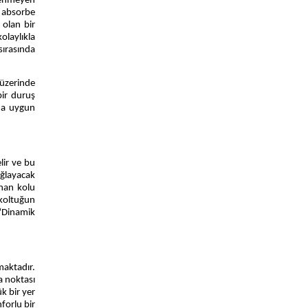
stenmeyen
i absorbe
 olan bir
olaylıkla
sırasında
 üzerinde
bir duruş
ına uygun
lir ve bu
ağlayacak
unan kolu
, koltuğun
 “Dinamik
aktadır.
a noktası
k bir yer
nforlu bir