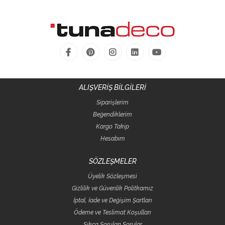
ALIŞVERİŞ BİLGİLERİ
Siparişlerim
Beğendiklerim
Kargo Takip
Hesabım
SÖZLEŞMELER
Üyelik Sözleşmesi
Gizlilik ve Güvenlik Politkamız
İptal, İade ve Değişim Şartları
Ödeme ve Teslimat Koşulları
Sıkça Sorulan Sorular