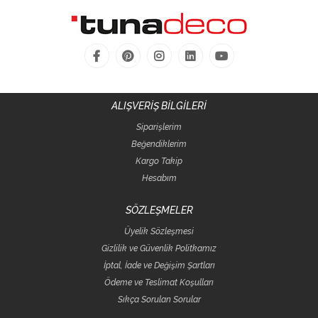
ALIŞVERİŞ BİLGİLERİ
Siparişlerim
Beğendiklerim
Kargo Takip
Hesabım
SÖZLEŞMELER
Üyelik Sözleşmesi
Gizlilik ve Güvenlik Politkamız
İptal, İade ve Değişim Şartları
Ödeme ve Teslimat Koşulları
Sıkça Sorulan Sorular