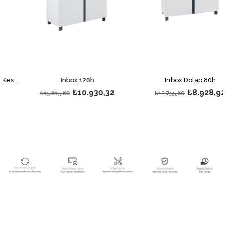
Quatro Çekmeceli Hareketli Keson
Inbox 120h
Inbox Dolap 80h
₺10.930,32
₺8.928,92
₺15.615,60
₺12.755,60