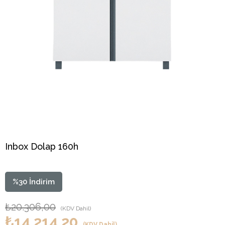
Inbox Dolap 160h
%
30
İndirim
₺20.306,00
(KDV Dahil)
₺14.214,20
(KDV Dahil)