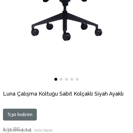
Luna Çalışma Koltuğu Sabit Kolçaklı Siyah Ayaklı
%
30
İndirim
₺31.864,14
(KDV Dahil)