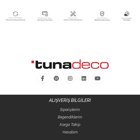
ALIŞVERİŞ BİLGİLERİ
Siparişlerim
Beğendiklerim
Kargo Takip
Hesabım