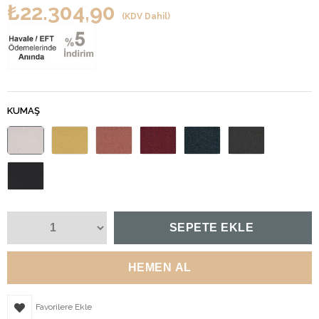
₺22.304,90
(KDV Dahil)
KUMAŞ
Favorilere Ekle