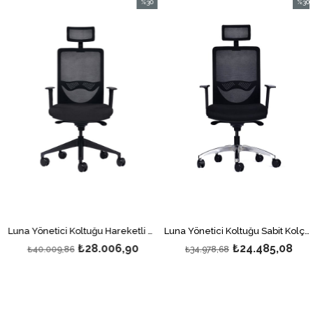
%30
%30
m
İndirim
İndiri
irim
%30İndirim
%30İnd
Luna Yönetici Koltuğu Hareketli Kolçaklı Siyah Ayaklı
Luna Yönetici Koltuğu Sabit Kolçaklı Polisaj Ayaklı
₺28.006,90
₺24.485,08
₺40.009,86
₺34.978,68