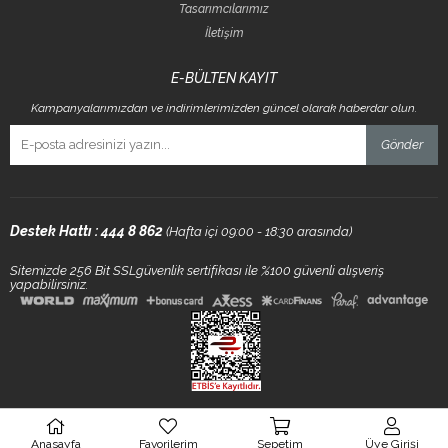
Tasarımcılarımız
İletişim
E-BÜLTEN KAYIT
Kampanyalarımızdan ve indirimlerimizden güncel olarak haberdar olun.
Gönder
Destek Hattı : 444 8 862
(Hafta içi 09:00 - 18:30 arasında)
Sitemizde 256 Bit SSLgüvenlik sertifikası ile %100 güvenli alışveriş
yapabilirsiniz.
.
Anasayfa
Favorilerim
Sepetim
Üye Girişi