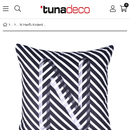
0
Üye Girişi
Üye Ol
N Harfli Kırlent Çift Taraflı 45x45 cm